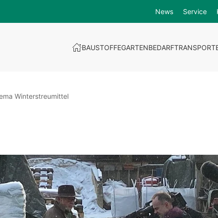
News
Service
BAUSTOFFE
GARTENBEDARF
TRANSPORT
ma Winterstreumittel