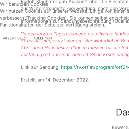
Rudolf Klaghofer gab Auskunft über die Einsatzm
Wir benutzen Cookies
zur Winterstreumittel-Verwendung, nach den Vorg
Wir nutzen Cookies auf unserer Website. Einige von ihnen s
verbessern (Tracking Cookies). Sie können selbst entschei
Informationen zur Sendungsbeschreibung (Quelle:
Funktionalitäten der Seite zur Verfügung stehen.
"In den letzten Tagen schneite es teilweise land
AKZEPTIEREN
ABLEHNEN
Streusalz eingesetzt werden. Bei winterlichen 
Aber auch Hausbesitzer*innen müssen für die Sc
Zuständigkeit aussieht, dem ist Sinan Ersek nach
Link zur Sendung:
https://tv.orf.at/program/orf2
Erstellt am
14. Dezember 2022
.
Da
Bewert