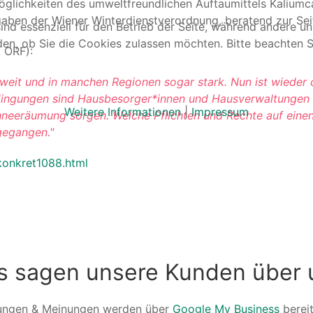
öglichkeiten des umweltfreundlichen Auftaumittels Kaliumc
aben der Wiener Winterdienstverordnung, beratend zur Sei
ind essenziell für den Betrieb der Seite, während andere u
den, ob Sie die Cookies zulassen möchten. Bitte beachten S
 ORF):
esweit und in manchen Regionen sogar stark. Nun ist wiede
Bedingungen sind Hausbesorger*innen und Hausverwaltungen
Weitere Informationen
|
Impressum
hneeräumung sorgen. Welche Pflichten und Rechte auf ein
gegangen."
/konkret1088.html
s sagen unsere Kunden über 
ungen & Meinungen werden über
Google My Business
bereit