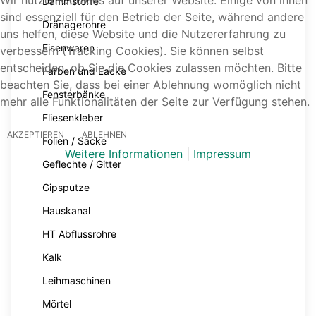
Wir nutzen Cookies auf unserer Website. Einige von ihnen
Dämmstoffe
sind essenziell für den Betrieb der Seite, während andere
Dränagerohre
uns helfen, diese Website und die Nutzererfahrung zu
Eisenwaren
verbessern (Tracking Cookies). Sie können selbst
entscheiden, ob Sie die Cookies zulassen möchten. Bitte
Farben und Lacke
beachten Sie, dass bei einer Ablehnung womöglich nicht
Fensterbänke
mehr alle Funktionalitäten der Seite zur Verfügung stehen.
Fliesenkleber
AKZEPTIEREN
ABLEHNEN
Folien / Säcke
Weitere Informationen
|
Impressum
Geflechte / Gitter
Gipsputze
Hauskanal
HT Abflussrohre
Kalk
Leihmaschinen
Mörtel