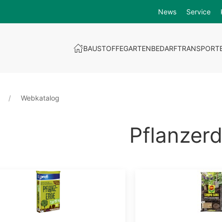
News
Service
BAUSTOFFE
GARTENBEDARF
TRANSPORT
Webkatalog
Pflanzer