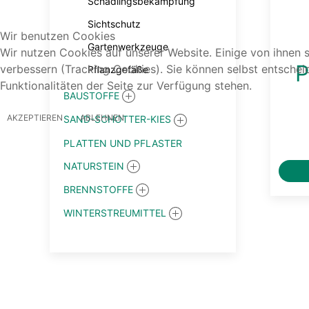
Schädlingsbekämpfung
Sichtschutz
Wir benutzen Cookies
Gartenwerkzeuge
Wir nutzen Cookies auf unserer Website. Einige von ihnen s
P
verbessern (Tracking Cookies). Sie können selbst entschei
Pflanzgefäße
Funktionalitäten der Seite zur Verfügung stehen.
BAUSTOFFE
AKZEPTIEREN
ABLEHNEN
SAND-SCHOTTER-KIES
PLATTEN UND PFLASTER
NATURSTEIN
BRENNSTOFFE
WINTERSTREUMITTEL