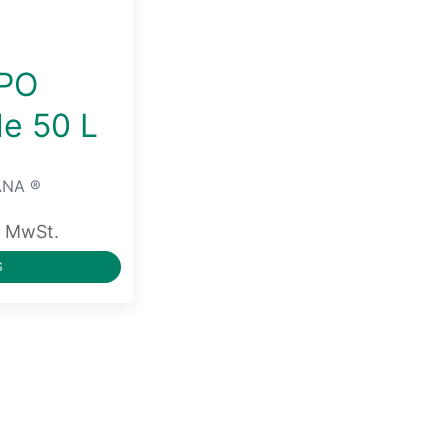
PO
de 50 L
NA ®
l. MwSt.
S