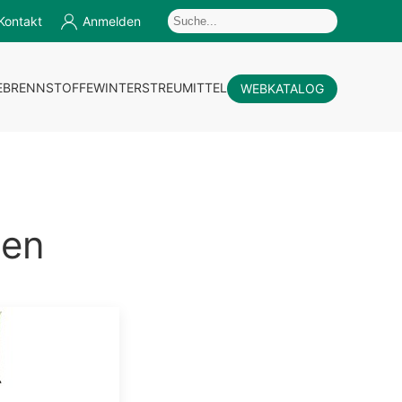
Kontakt
Anmelden
E
BRENNSTOFFE
WINTERSTREUMITTEL
WEBKATALOG
den