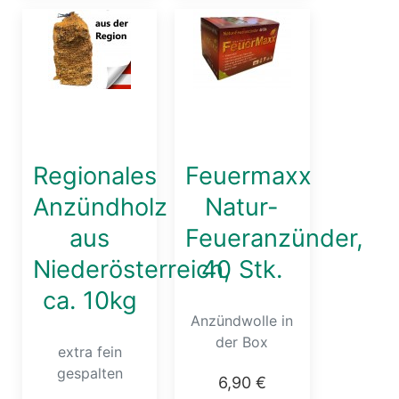
Regionales
Feuermaxx
Anzündholz
Natur-
aus
Feueranzünder,
Niederösterreich,
40 Stk.
ca. 10kg
Anzündwolle in
der Box
extra fein
gespalten
6,90 €