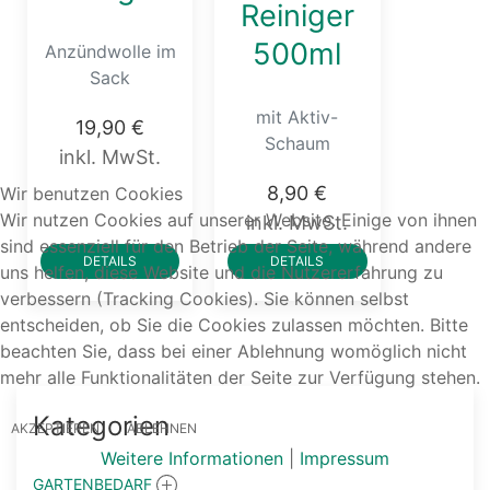
Reiniger
500ml
Anzündwolle im
Sack
mit Aktiv-
19,90 €
Schaum
inkl. MwSt.
8,90 €
Wir benutzen Cookies
Wir nutzen Cookies auf unserer Website. Einige von ihnen
inkl. MwSt.
sind essenziell für den Betrieb der Seite, während andere
DETAILS
DETAILS
uns helfen, diese Website und die Nutzererfahrung zu
verbessern (Tracking Cookies). Sie können selbst
entscheiden, ob Sie die Cookies zulassen möchten. Bitte
beachten Sie, dass bei einer Ablehnung womöglich nicht
mehr alle Funktionalitäten der Seite zur Verfügung stehen.
Kategorien
AKZEPTIEREN
ABLEHNEN
Weitere Informationen
|
Impressum
GARTENBEDARF