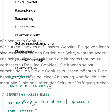
Unkrautmittel
Rasendünger
Rasenpflege
Düngemittel
Pflanzenschutz
Wir benutzen Cookies
Schädlingsbekämpfung
Wir nutzen Cookies auf unserer Website. Einige von ihnen
Sichtschutz
sind essenziell für den Betrieb der Seite, während andere
uns helfen, diese Website und die Nutzererfahrung zu
Gartenwerkzeuge
verbessern (Tracking Cookies). Sie können selbst
Pflanzgefäße
entscheiden, ob Sie die Cookies zulassen möchten. Bitte
beachten Sie, dass bei einer Ablehnung womöglich nicht
BAUSTOFFE
mehr alle Funktionalitäten der Seite zur Verfügung stehen.
SAND-SCHOTTER-KIES
PLATTEN UND PFLASTER
AKZEPTIEREN
ABLEHNEN
Weitere Informationen
|
Impressum
NATURSTEIN
BRENNSTOFFE