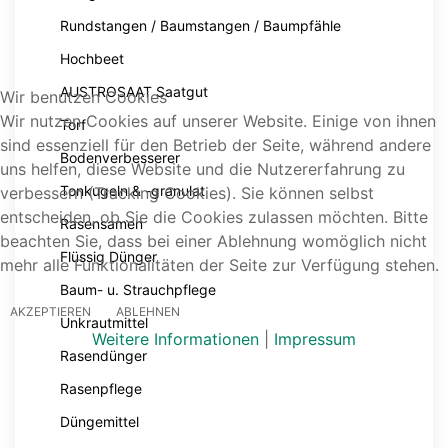
Rundstangen / Baumstangen / Baumpfähle
Hochbeet
AUSTROSAAT Saatgut
Wir benutzen Cookies
Wir nutzen Cookies auf unserer Website. Einige von ihnen
Torf
sind essenziell für den Betrieb der Seite, während andere
Bodenverbesserer
uns helfen, diese Website und die Nutzererfahrung zu
Tonkugeln & -granulat
verbessern (Tracking Cookies). Sie können selbst
entscheiden, ob Sie die Cookies zulassen möchten. Bitte
Rasensamen
beachten Sie, dass bei einer Ablehnung womöglich nicht
Flüssig Dünger
mehr alle Funktionalitäten der Seite zur Verfügung stehen.
Baum- u. Strauchpflege
AKZEPTIEREN
ABLEHNEN
Unkrautmittel
Weitere Informationen
|
Impressum
Rasendünger
Rasenpflege
Düngemittel